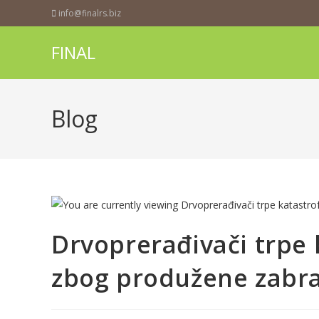
info@finalrs.biz
FINAL
Blog
Drvoprerađivači trpe 
zbog produžene zabra