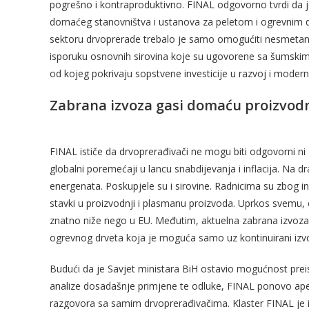
pogrešno i kontraproduktivno. FINAL odgovorno tvrdi da je
domaćeg stanovništva i ustanova za peletom i ogrevnim d
sektoru drvoprerade trebalo je samo omogućiti nesmetan
isporuku osnovnih sirovina koje su ugovorene sa šumskim g
od kojeg pokrivaju sopstvene investicije u razvoj i modern
Zabrana izvoza gasi domaću proizvodn
FINAL ističe da drvoprerađivači ne mogu biti odgovorni ni 
globalni poremećaji u lancu snabdijevanja i inflacija. Na d
energenata. Poskupjele su i sirovine. Radnicima su zbog inf
stavki u proizvodnji i plasmanu proizvoda. Uprkos svemu, ci
znatno niže nego u EU. Međutim, aktuelna zabrana izvoza
ogrevnog drveta koja je moguća samo uz kontinuirani izvo
Budući da je Savjet ministara BiH ostavio mogućnost pre
analize dosadašnje primjene te odluke, FINAL ponovo apel
razgovora sa samim drvoprerađivačima. Klaster FINAL je