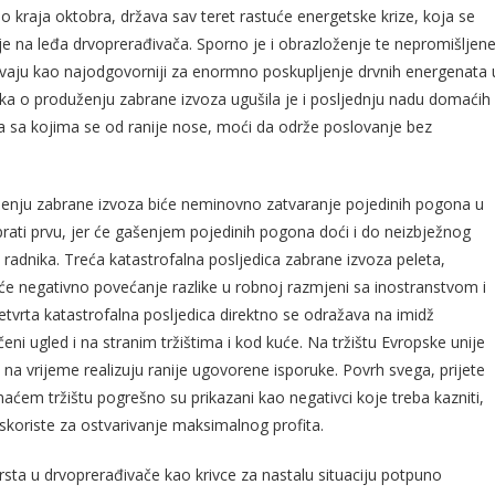
 kraja oktobra, država sav teret rastuće energetske krize, koja se
je na leđa drvoprerađivača. Sporno je i obrazloženje te nepromišljen
avaju kao najodgovorniji za enormno poskupljenje drvnih energenata 
uka o produženju zabrane izvoza ugušila je i posljednju nadu domaćih
 sa kojima se od ranije nose, moći da održe poslovanje bez
ženju zabrane izvoza biće neminovno zatvaranje pojedinih pogona u
prati prvu, jer će gašenjem pojedinih pogona doći i do neizbježnog
 radnika. Treća katastrofalna posljedica zabrane izvoza peleta,
će negativno povećanje razlike u robnoj razmjeni sa inostranstvom i
vrta katastrofalna posljedica direktno se odražava na imidž
ni ugled i na stranim tržištima i kod kuće. Na tržištu Evropske unije
 na vrijeme realizuju ranije ugovorene isporuke. Povrh svega, prijete
em tržištu pogrešno su prikazani kao negativci koje treba kazniti,
skoriste za ostvarivanje maksimalnog profita.
sta u drvoprerađivače kao krivce za nastalu situaciju potpuno