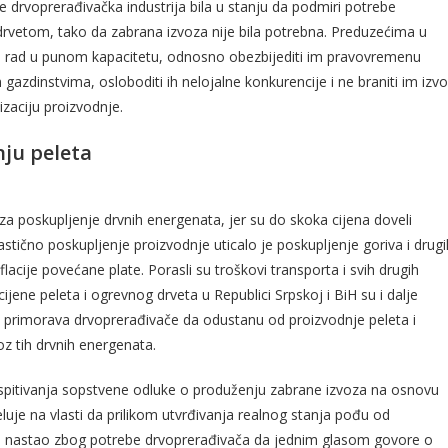
 drvoprerađivačka industrija bila u stanju da podmiri potrebe
rvetom, tako da zabrana izvoza nije bila potrebna. Preduzećima u
 rad u punom kapacitetu, odnosno obezbijediti im pravovremenu
azdinstvima, osloboditi ih nelojalne konkurencije i ne braniti im izv
izaciju proizvodnje.
ju peleta
za poskupljenje drvnih energenata, jer su do skoka cijena doveli
rastično poskupljenje proizvodnje uticalo je poskupljenje goriva i drugi
lacije povećane plate. Porasli su troškovi transporta i svih drugih
jene peleta i ogrevnog drveta u Republici Srpskoj i BiH su i dalje
 primorava drvoprerađivače da odustanu od proizvodnje peleta i
z tih drvnih energenata.
ispitivanja sopstvene odluke o produženju zabrane izvoza na osnovu
uje na vlasti da prilikom utvrđivanja realnog stanja pođu od
 i nastao zbog potrebe drvoprerađivača da jednim glasom govore o