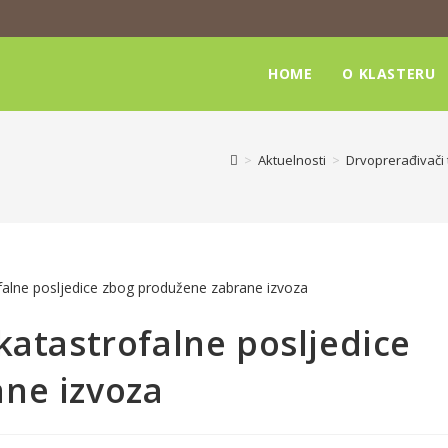
HOME
O KLASTERU
>
Aktuelnosti
>
Drvoprerađivači 
katastrofalne posljedice
ne izvoza