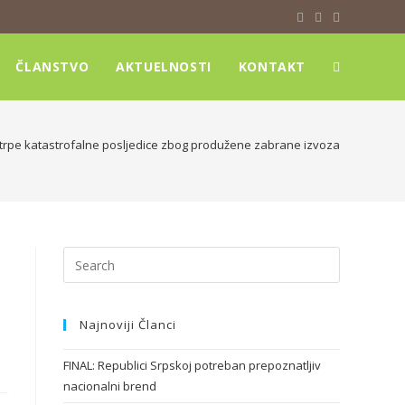
ČLANSTVO
AKTUELNOSTI
KONTAKT
trpe katastrofalne posljedice zbog produžene zabrane izvoza
Najnoviji Članci
FINAL: Republici Srpskoj potreban prepoznatljiv
nacionalni brend