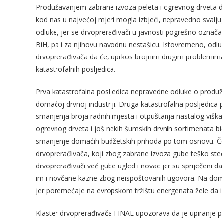
Produžavanjem zabrane izvoza peleta i ogrevnog drveta do
kod nas u najvećoj mjeri mogla izbjeći, nepravedno svalju
odluke, jer se drvoprerađivači u javnosti pogrešno označ
BiH, pa i za njihovu navodnu nestašicu. Istovremeno, odl
drvoprerađivača da će, uprkos brojnim drugim problemima
katastrofalnih posljedica.
Prva katastrofalna posljedica nepravedne odluke o produ
domaćoj drvnoj industriji. Druga katastrofalna posljedica 
smanjenja broja radnih mjesta i otpuštanja nastalog viška
ogrevnog drveta i još nekih šumskih drvnih sortimenata bi
smanjenje domaćih budžetskih prihoda po tom osnovu. Čet
drvoprerađivača, koji zbog zabrane izvoza gube teško steče
drvoprerađivači već gube ugled i novac jer su spriječeni da
im i novčane kazne zbog neispoštovanih ugovora. Na domać
jer poremećaje na evropskom tržištu energenata žele da i
Klaster drvoprerađivača FINAL upozorava da je upiranje pr