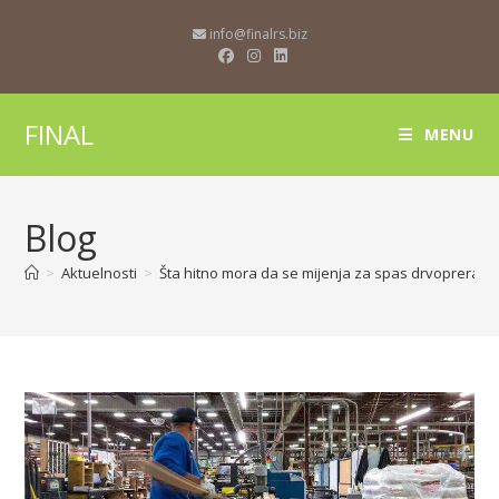
info@finalrs.biz
FINAL
MENU
Blog
>
Aktuelnosti
>
Šta hitno mora da se mijenja za spas drvoprerađiv