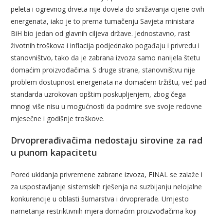
peleta i ogrevnog drveta nije dovela do snižavanja cijene ovih
energenata, iako je to prema tumačenju Savjeta ministara
BiH bio jedan od glavnih ciljeva države. Jednostavno, rast
životnih troškova i inflacija podjednako pogađaju i privredu i
stanovništvo, tako da je zabrana izvoza samo nanijela štetu
domaćim proizvođačima. S druge strane, stanovništvu nije
problem dostupnost energenata na domaćem tržištu, već pad
standarda uzrokovan opštim poskupljenjem, zbog čega
mnogi više nisu u mogućnosti da podmire sve svoje redovne
mjesečne i godišnje troškove.
Drvoprerađivačima nedostaju sirovine za rad
u punom kapacitetu
Pored ukidanja privremene zabrane izvoza, FINAL se zalaže i
za uspostavljanje sistemskih rješenja na suzbijanju nelojalne
konkurencije u oblasti šumarstva i drvoprerade. Umjesto
nametanja restriktivnih mjera domaćim proizvođačima koji