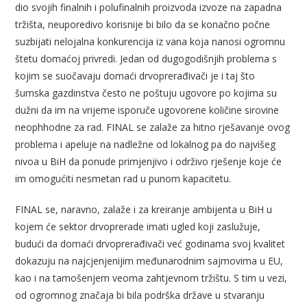
dio svojih finalnih i polufinalnih proizvoda izvoze na zapadna
tržišta, neuporedivo korisnije bi bilo da se konačno počne
suzbijati nelojalna konkurencija iz vana koja nanosi ogromnu
štetu domaćoj privredi. Jedan od dugogodišnjih problema s
kojim se suočavaju domaći drvoprerađivači je i taj što
šumska gazdinstva često ne poštuju ugovore po kojima su
dužni da im na vrijeme isporuče ugovorene količine sirovine
neophhodne za rad. FINAL se zalaže za hitno rješavanje ovog
problema i apeluje na nadležne od lokalnog pa do najvišeg
nivoa u BiH da ponude primjenjivo i održivo rješenje koje će
im omogućiti nesmetan rad u punom kapacitetu.
FINAL se, naravno, zalaže i za kreiranje ambijenta u BiH u
kojem će sektor drvoprerade imati ugled koji zaslužuje,
budući da domaći drvoprerađivači već godinama svoj kvalitet
dokazuju na najcjenjenijim međunarodnim sajmovima u EU,
kao i na tamošenjem veoma zahtjevnom tržištu. S tim u vezi,
od ogromnog značaja bi bila podrška države u stvaranju