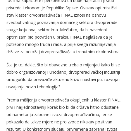
još ima kapacitete i perspektivu da bude najstabilniji stub
privrede i ekonomije Republike Srpske. Ovakav optimistički
stav klaster drvoprerađivača FINAL iznosi na osnovu
sveobuhvatnog poznavanja domaćeg sektora drvoprerade i
snage koju ovaj sektor ima. Međutim, da bi navedeni
optimizam bio potvrđen u praksi, FINAL naglašava da je
potrebno mnogo truda i rada, a prije svega razumijevanja
države za položaj drvoprerađivača u trenutnim okolnostima.
Šta je to, dakle, što bi obavezno trebalo mijenjati kako bi se
dobro organizovanoj i uhodanoj drvoprerađivačkoj industriji
omogućilo da prevaziđe aktuelnu krizu i nastavi put razvoja i
usvajanja novih tehnologija?
Prema mišljenju drvoprerađivača okupljenih u klaster FINAL,
prvi i najjednostavniji korak bio bi da država hitno odustane
od nametanja zabrane izvoza drvoprerađivačima, jer se
pokazalo da takve mjere ne proizvode nikakav pozitivan
rezultat. U konkretnom slučaju, privremena zabrana izvoza