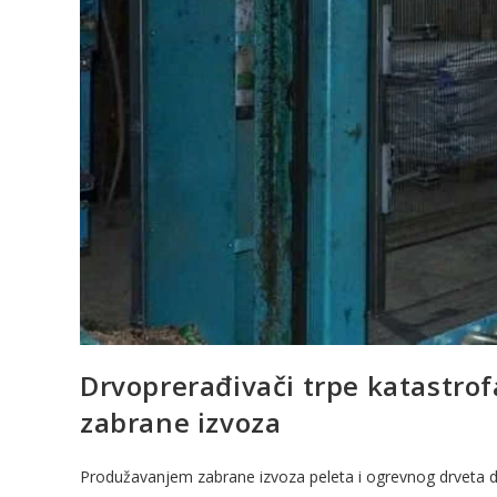
Drvoprerađivači trpe katastro
zabrane izvoza
Produžavanjem zabrane izvoza peleta i ogrevnog drveta do