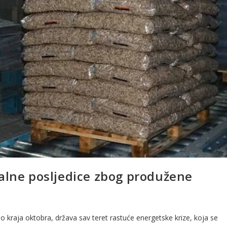
falne posljedice zbog produžene
 kraja oktobra, država sav teret rastuće energetske krize, koja se