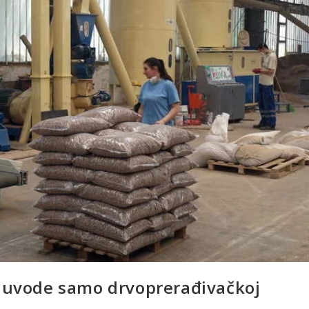
a uvode samo drvoprerađivačkoj