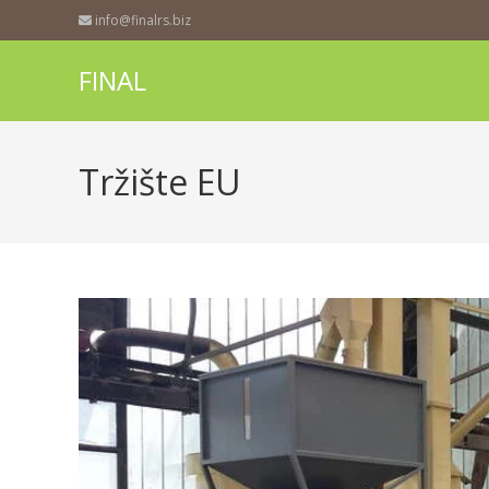
info@finalrs.biz
FINAL
Tržište EU